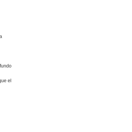
a
ofundo
que el