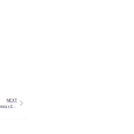
NEXT
DBA Remoto: Gestión de Bases de Datos 24/7 para una Transformación Digital Segura y Escalable.