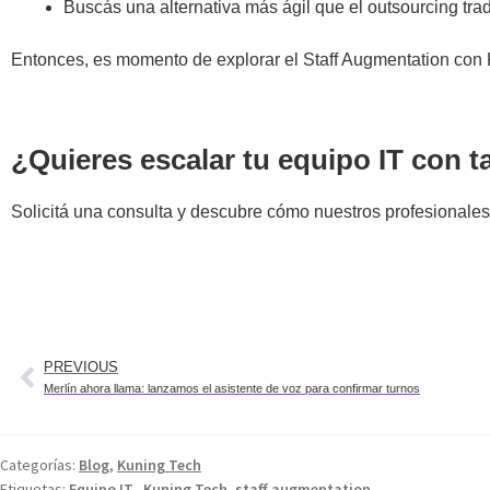
Buscás una alternativa más ágil que el outsourcing trad
Entonces, es momento de explorar el Staff Augmentation con
¿Quieres escalar tu equipo IT con ta
Solicitá una consulta y descubre cómo nuestros profesionales
PREVIOUS
Merlín ahora llama: lanzamos el asistente de voz para confirmar turnos
Categorías:
Blog
,
Kuning Tech
Etiquetas:
Equipo IT.
,
Kuning Tech
,
staff augmentation