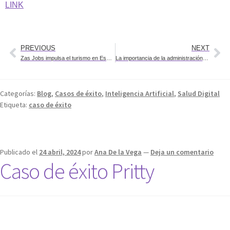
LINK
PREVIOUS
NEXT
Zas Jobs impulsa el turismo en España con Jobs Tur
La importancia de la administración de bases de datos: Protegiendo el rendimiento y la rentabilidad del negocio
Categorías:
Blog
,
Casos de éxito
,
Inteligencia Artificial
,
Salud Digital
Etiqueta:
caso de éxito
Publicado el
24 abril, 2024
por
Ana De la Vega
—
Deja un comentario
Caso de éxito Pritty